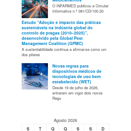
O INFARMED publicou a Circular
Informativa n.º 081/CD/100.20
Estudo “Adoção e impacto das práticas
sustentáveis na indústria global do
controlo de pragas (2010–2025)”,
desenvolvido pela Global Pest
Management Coalition (GPMC)
A sustentabilidade continua a afirmar-se como um
dos pilares
Novas regras para
dispositivos médicos de
tecnologias de uso bem
estabelecido (WET)
Desde 19 de julho de 2026,
entraram em vigor dois novos
Regu
Agosto 2026
S
T
Q
Q
S
S
D