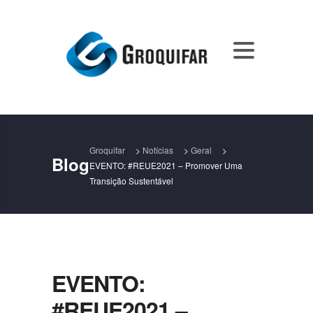
Groquifar
>
Notícias
>
Geral
>
Blog
EVENTO: #REUE2021 – Promover Uma
Transição Sustentável
EVENTO:
#REUE2021 –