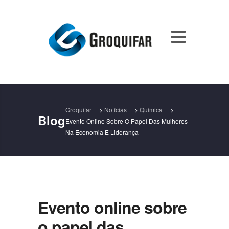
Groquifar
>
Notícias
>
Química
>
Blog
Evento Online Sobre O Papel Das Mulheres
Na Economia E Liderança
Evento online sobre
o papel das