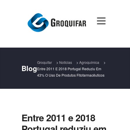
Groquifar
>
Notícias
>
Agroquímica
>
Blog
Entre 2011 E 2018 Portugal Reduziu Em
43% O Uso De Produtos Fitofarmacêuticos
Entre 2011 e 2018
Portugal reduziu em