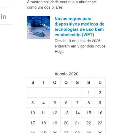
A sustentabilidade continua a afirmar-se
como um dos pilares
Novas regras para
dispositivos médicos de
tecnologias de uso bem
estabelecido (WET)
Desde 19 de julho de 2026,
entraram em vigor dois novos
Regu
Agosto 2026
S
T
Q
Q
S
S
D
1
2
3
4
5
6
7
8
9
10
11
12
13
14
15
16
17
18
19
20
21
22
23
24
25
26
27
28
29
30