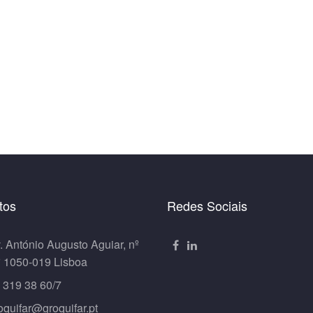
tos
Redes Sociais
. António Augusto Aguiar, nº
º 1050-019 Lisboa
 319 38 60/7
oquifar@groquifar.pt