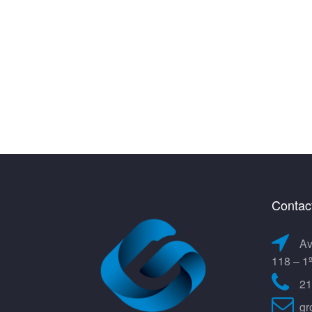
Contac
Av
118 – 1
21
gr