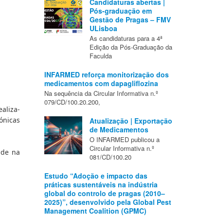
Candidaturas abertas |
Pós-graduação em
Gestão de Pragas – FMV
ULisboa
As candidaturas para a 4ª
Edição da Pós-Graduação da
Faculda
INFARMED reforça monitorização dos
medicamentos com dapagliflozina
Na sequência da Circular Informativa n.º
079/CD/100.20.200,
aliza-
nicas 
Atualização | Exportação
de Medicamentos
O INFARMED publicou a
Circular Informativa n.º
de na 
081/CD/100.20
Estudo “Adoção e impacto das
práticas sustentáveis na indústria
global do controlo de pragas (2010–
2025)”, desenvolvido pela Global Pest
Management Coalition (GPMC)