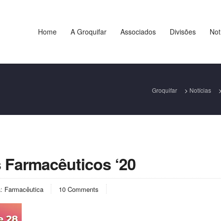
Home
A Groquifar
Associados
Divisões
Not
Groquifar
>
Notícias
 Farmacêuticos ‘20
a:
Farmacêutica
10 Comments