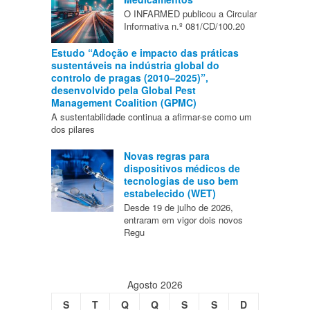
O INFARMED publicou a Circular
Informativa n.º 081/CD/100.20
Estudo “Adoção e impacto das práticas
sustentáveis na indústria global do
controlo de pragas (2010–2025)”,
desenvolvido pela Global Pest
Management Coalition (GPMC)
A sustentabilidade continua a afirmar-se como um
dos pilares
Novas regras para
dispositivos médicos de
tecnologias de uso bem
estabelecido (WET)
Desde 19 de julho de 2026,
entraram em vigor dois novos
Regu
Agosto 2026
S
T
Q
Q
S
S
D