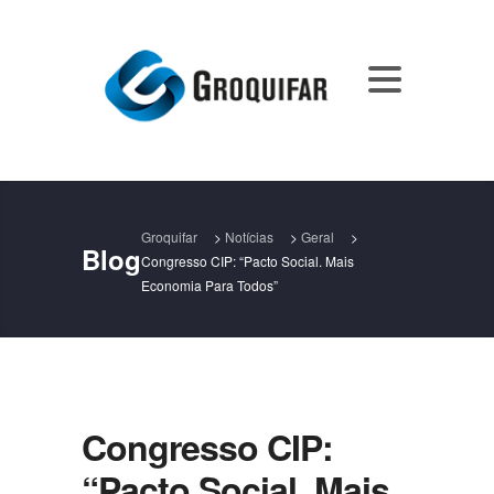
Groquifar
>
Notícias
>
Geral
>
Blog
Congresso CIP: “Pacto Social. Mais
Economia Para Todos”
Congresso CIP:
“Pacto Social. Mais