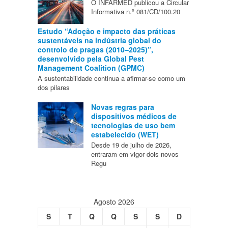
O INFARMED publicou a Circular
Informativa n.º 081/CD/100.20
Estudo “Adoção e impacto das práticas
sustentáveis na indústria global do
controlo de pragas (2010–2025)”,
desenvolvido pela Global Pest
Management Coalition (GPMC)
A sustentabilidade continua a afirmar-se como um
dos pilares
Novas regras para
dispositivos médicos de
tecnologias de uso bem
estabelecido (WET)
Desde 19 de julho de 2026,
entraram em vigor dois novos
Regu
Agosto 2026
S
T
Q
Q
S
S
D