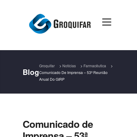
Groquifar
>
Notícias
>
Farmacêutica
>
Blog
Comunicado De Imprensa – 53ª Reunião
Anual Do GIRP
Comunicado de
Imprensa – 53ª