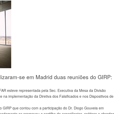
alizaram-se em Madrid duas reuniões do GIRP:
AR esteve representada pela Sec. Executiva da Mesa da Divisão
e na implementação da Diretiva dos Falsificados e nos Dispositivos de
 no GIRP que contou com a participação do Dr. Diogo Gouveia em
amente se promoveu a partilha de experiências, práticas e aborda