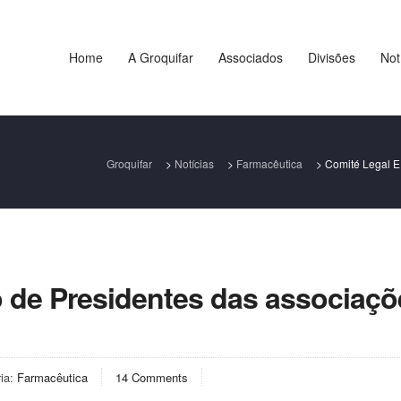
Home
A Groquifar
Associados
Divisões
Not
Groquifar
>
Notícias
>
Farmacêutica
>
Comité Legal E
ão de Presidentes das associaç
ria:
Farmacêutica
14 Comments