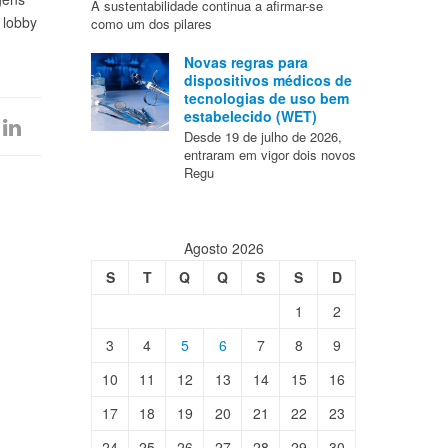
A sustentabilidade continua a afirmar-se
 lobby
como um dos pilares
Novas regras para
dispositivos médicos de
tecnologias de uso bem
estabelecido (WET)
Desde 19 de julho de 2026,
entraram em vigor dois novos
Regu
Agosto 2026
S
T
Q
Q
S
S
D
1
2
3
4
5
6
7
8
9
10
11
12
13
14
15
16
17
18
19
20
21
22
23
24
25
26
27
28
29
30