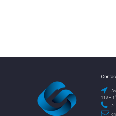
Contac
Av
118 – 1
21
gr