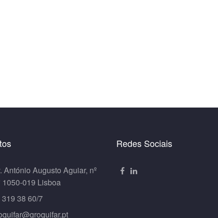
tos
Redes Sociais
. António Augusto Aguiar, nº
º 1050-019 Lisboa
 319 38 60/7
oquifar@groquifar.pt