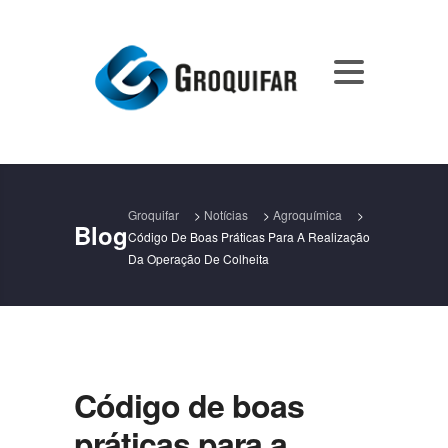
Groquifar
>
Notícias
>
Agroquímica
>
Blog
Código De Boas Práticas Para A Realização
Da Operação De Colheita
Código de boas
práticas para a