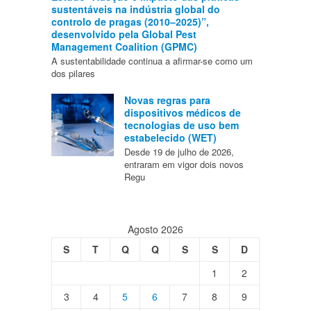
sustentáveis na indústria global do
controlo de pragas (2010–2025)”,
desenvolvido pela Global Pest
Management Coalition (GPMC)
A sustentabilidade continua a afirmar-se como um
dos pilares
Novas regras para
dispositivos médicos de
tecnologias de uso bem
estabelecido (WET)
Desde 19 de julho de 2026,
entraram em vigor dois novos
Regu
Agosto 2026
S
T
Q
Q
S
S
D
1
2
3
4
5
6
7
8
9