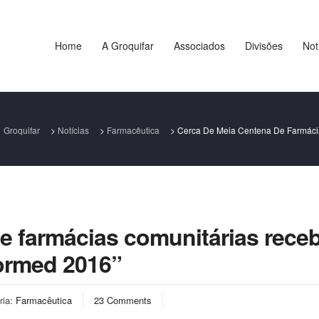
Home
A Groquifar
Associados
Divisões
Not
Groquifar
>
Notícias
>
Farmacêutica
>
Cerca De Meia Centena De Farmáci
e farmácias comunitárias rece
ormed 2016”
ria:
Farmacêutica
23 Comments