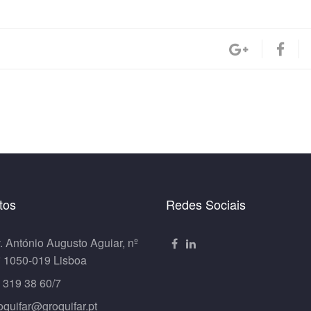
tos
Redes Sociais
. António Augusto Aguiar, nº
º 1050-019 Lisboa
 319 38 60/7
oquifar@groquifar.pt