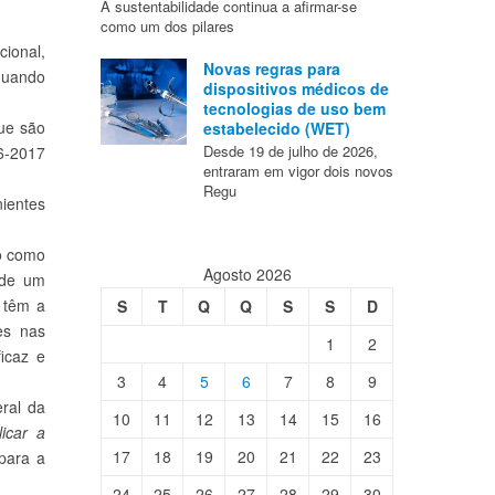
A sustentabilidade continua a afirmar-se
como um dos pilares
ional,
Novas regras para
quando
dispositivos médicos de
tecnologias de uso bem
ue são
estabelecido (WET)
Desde 19 de julho de 2026,
16-2017
entraram em vigor dois novos
Regu
nientes
do como
Agosto 2026
dade um
 têm a
S
T
Q
Q
S
S
D
es nas
1
2
icaz e
3
4
5
6
7
8
9
ral da
10
11
12
13
14
15
16
icar a
17
18
19
20
21
22
23
para a
24
25
26
27
28
29
30