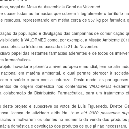
tos, vogal da Mesa da Assembleia Geral da Valormed.
quase todas as farmácias que cobrem integralmente o território nac
 de resíduos, representando em média cerca de 357 kg por farmácia 
ialização da população e divulgação das campanhas de comunicação q
ia visibilidade à VALORMED como, por exemplo, a Missão Ambiente 20
scuteiros se iniciou no passado dia 21 de Novembro.
sivo papel das restantes farmácias aderentes e de todos os interve
es farmacêuticos.
jeto inovador e pioneiro a nível europeu e mundial, tem-se afirma
co nacional em matéria ambiental, o qual permite oferecer à socie
a com a saúde e para com a natureza. Deste modo, os portugueses
amentos de origem doméstica nos contentores VALORMED existent
 colaboração da Distribuição Farmacêutica, para um tratamento ef
este projeto e subscreve os votos de Luís Figueiredo, Diretor Ge
va licença de atividade atribuída, “que
até 2020 possamos dupl
rmácias a motivarem os utentes no momento da venda dos produtos 
mácia doméstica e devolução dos produtos de que já não necessitam
.