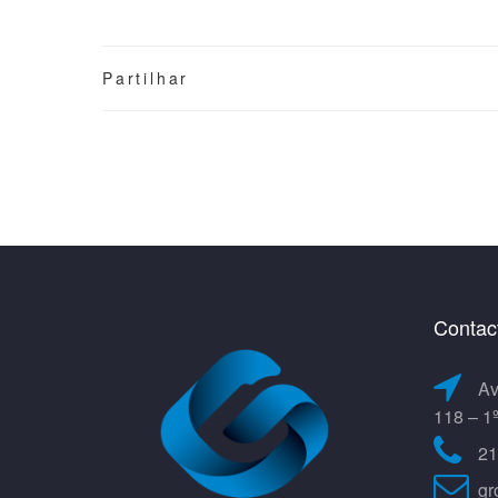
Partilhar
Contac
Av
118 – 1
21
gr