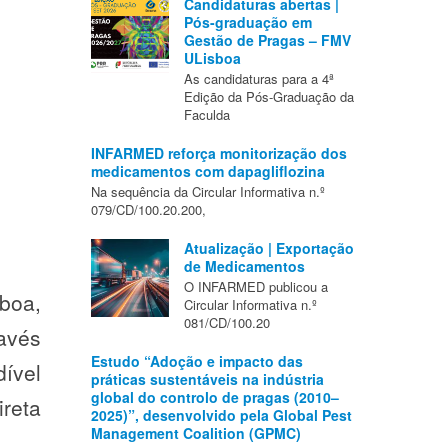
Candidaturas abertas |
Pós-graduação em
Gestão de Pragas – FMV
ULisboa
As candidaturas para a 4ª
Edição da Pós-Graduação da
Faculda
INFARMED reforça monitorização dos
medicamentos com dapagliflozina
Na sequência da Circular Informativa n.º
079/CD/100.20.200,
Atualização | Exportação
de Medicamentos
O INFARMED publicou a
boa,
Circular Informativa n.º
081/CD/100.20
avés
Estudo “Adoção e impacto das
ível
práticas sustentáveis na indústria
global do controlo de pragas (2010–
reta
2025)”, desenvolvido pela Global Pest
Management Coalition (GPMC)