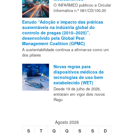
O INFARMED publicou a Circular
Informativa n.º 081/CD/100.20
Estudo “Adoção e impacto das práticas
sustentáveis na indústria global do
controlo de pragas (2010–2025)”,
desenvolvido pela Global Pest
Management Coalition (GPMC)
A sustentabilidade continua a afirmar-se como um
dos pilares
Novas regras para
dispositivos médicos de
tecnologias de uso bem
estabelecido (WET)
Desde 19 de julho de 2026,
entraram em vigor dois novos
Regu
Agosto 2026
S
T
Q
Q
S
S
D