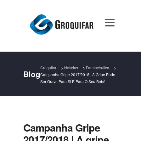
Groquifar
>
Notícias
>
Farmacêutica
>
Blog
Campanha Gripe 2017/2018 | A Gripe Pode
Ser Grave Para Si E Para O Seu Bebé
Campanha Gripe
2017/2018 | A gripe