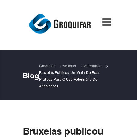
Groquifar
>
Notícias
>
Veterinária
>
Bruxelas Publicou Um Guia De Boas
Blog
Práticas Para O Uso Veterinário De
Antibióticos
Bruxelas publicou