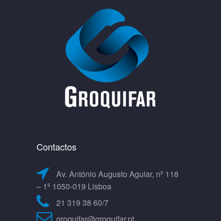
Contactos
Av. António Augusto Aguiar, nº 118
– 1º 1050-019 Lisboa
21 319 38 60/7
groquifar@groquifar.pt