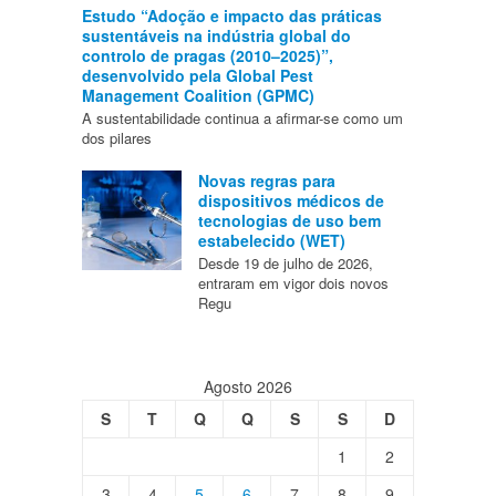
Estudo “Adoção e impacto das práticas
sustentáveis na indústria global do
controlo de pragas (2010–2025)”,
desenvolvido pela Global Pest
Management Coalition (GPMC)
A sustentabilidade continua a afirmar-se como um
dos pilares
Novas regras para
dispositivos médicos de
tecnologias de uso bem
estabelecido (WET)
Desde 19 de julho de 2026,
entraram em vigor dois novos
Regu
Agosto 2026
S
T
Q
Q
S
S
D
1
2
3
4
5
6
7
8
9