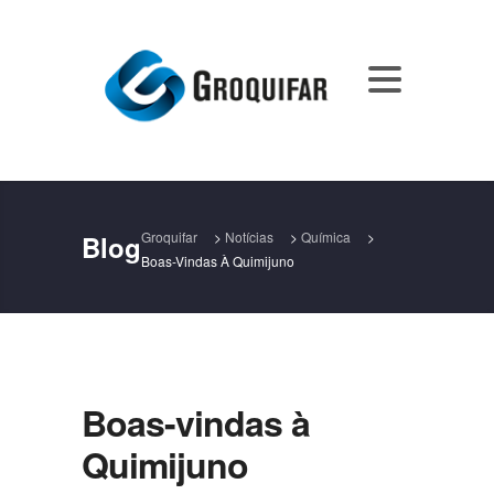
Groquifar
>
Notícias
>
Química
>
Blog
Boas-Vindas À Quimijuno
Boas-vindas à
Quimijuno