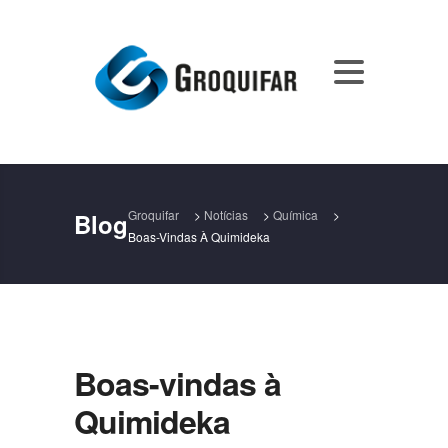
Groquifar
>
Notícias
>
Química
>
Blog
Boas-Vindas À Quimideka
Boas-vindas à
Quimideka