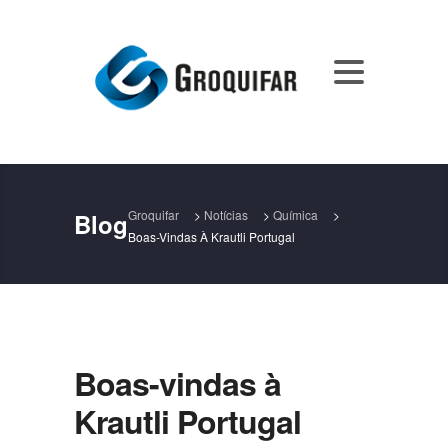
Groquifar
>
Notícias
>
Química
>
Blog
Boas-Vindas À Krautli Portugal
Boas-vindas à
Krautli Portugal