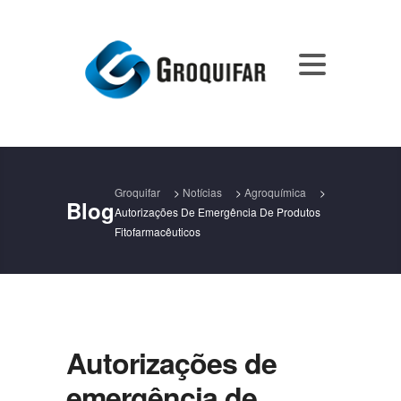
Groquifar
>
Notícias
>
Agroquímica
>
Blog
Autorizações De Emergência De Produtos
Fitofarmacêuticos
Autorizações de
emergência de