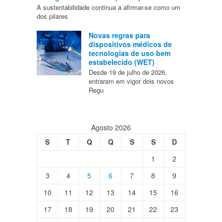
A sustentabilidade continua a afirmar-se como um
dos pilares
Novas regras para
dispositivos médicos de
tecnologias de uso bem
estabelecido (WET)
Desde 19 de julho de 2026,
entraram em vigor dois novos
Regu
Agosto 2026
S
T
Q
Q
S
S
D
1
2
3
4
5
6
7
8
9
10
11
12
13
14
15
16
17
18
19
20
21
22
23