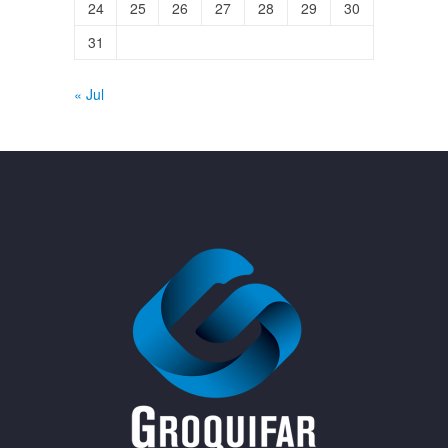
24
25
26
27
28
29
30
31
« Jul