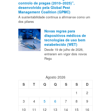
controlo de pragas (2010–2025)”,
desenvolvido pela Global Pest
Management Coalition (GPMC)
A sustentabilidade continua a afirmar-se como um
dos pilares
Novas regras para
dispositivos médicos de
tecnologias de uso bem
estabelecido (WET)
Desde 19 de julho de 2026,
entraram em vigor dois novos
Regu
Agosto 2026
S
T
Q
Q
S
S
D
1
2
3
4
5
6
7
8
9
10
11
12
13
14
15
16