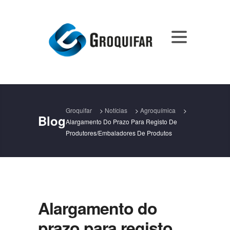
Groquifar
>
Notícias
>
Agroquímica
>
Blog
Alargamento Do Prazo Para Registo De
Produtores/embaladores De Produtos
Alargamento do
prazo para registo