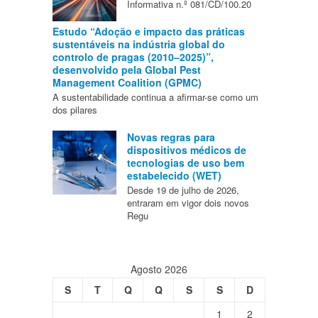
Informativa n.º 081/CD/100.20
Estudo “Adoção e impacto das práticas
sustentáveis na indústria global do
controlo de pragas (2010–2025)”,
desenvolvido pela Global Pest
Management Coalition (GPMC)
A sustentabilidade continua a afirmar-se como um
dos pilares
Novas regras para
dispositivos médicos de
tecnologias de uso bem
estabelecido (WET)
Desde 19 de julho de 2026,
entraram em vigor dois novos
Regu
Agosto 2026
S
T
Q
Q
S
S
D
1
2