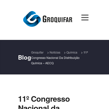
Groquifar
>
Notícias
>
Química
>
11º
Blog
Congresso Nacional Da Distribuição
Química – AECQ
11º Congresso
Nacional da