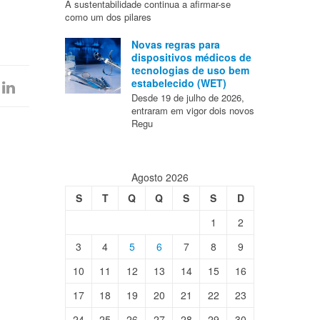
A sustentabilidade continua a afirmar-se
como um dos pilares
Novas regras para
dispositivos médicos de
tecnologias de uso bem
estabelecido (WET)
Desde 19 de julho de 2026,
entraram em vigor dois novos
Regu
Agosto 2026
S
T
Q
Q
S
S
D
1
2
3
4
5
6
7
8
9
10
11
12
13
14
15
16
17
18
19
20
21
22
23
24
25
26
27
28
29
30