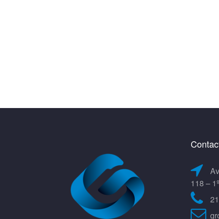
Contac
Av
118 – 1
21
gr