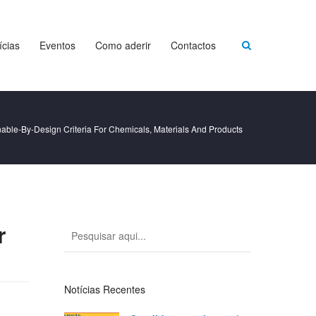
ícias
Eventos
Como aderir
Contactos
le-By-Design Criteria For Chemicals, Materials And Products
r
Notícias Recentes