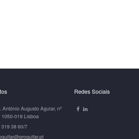
tos
Redes Sociais
. António Augusto Aguiar, nº
º 1050-019 Lisboa
 319 38 60/7
oquifar@groquifar.pt