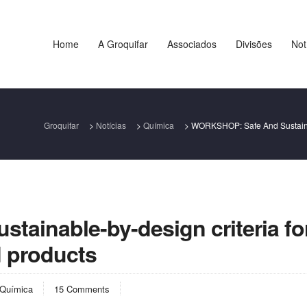
Home
A Groquifar
Associados
Divisões
Not
Groquifar
>
Notícias
>
Química
>
WORKSHOP: Safe And Sustainab
ainable-by-design criteria fo
d products
Química
15 Comments