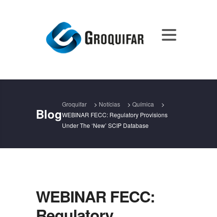
Groquifar
>
Notícias
>
Química
>
Blog
WEBINAR FECC: Regulatory Provisions
Under The ‘new’ SCIP Database
WEBINAR FECC:
Regulatory