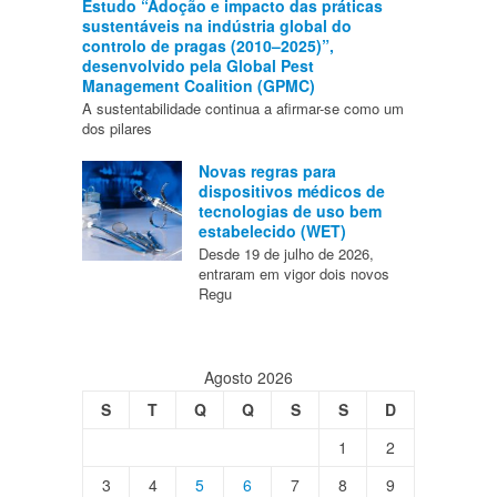
Estudo “Adoção e impacto das práticas
sustentáveis na indústria global do
controlo de pragas (2010–2025)”,
desenvolvido pela Global Pest
Management Coalition (GPMC)
A sustentabilidade continua a afirmar-se como um
dos pilares
Novas regras para
dispositivos médicos de
tecnologias de uso bem
estabelecido (WET)
Desde 19 de julho de 2026,
entraram em vigor dois novos
Regu
Agosto 2026
S
T
Q
Q
S
S
D
1
2
3
4
5
6
7
8
9