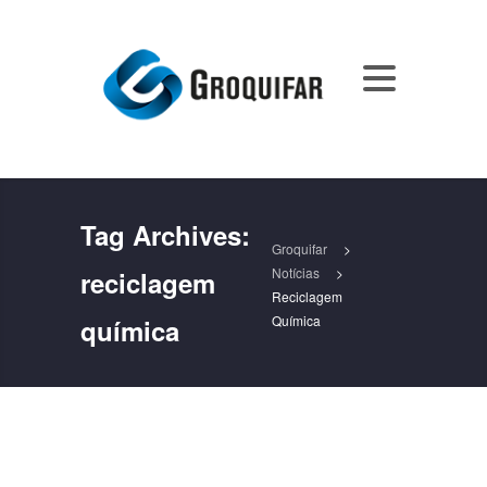
Tag Archives:
Groquifar
>
Notícias
>
reciclagem
Reciclagem
Química
química