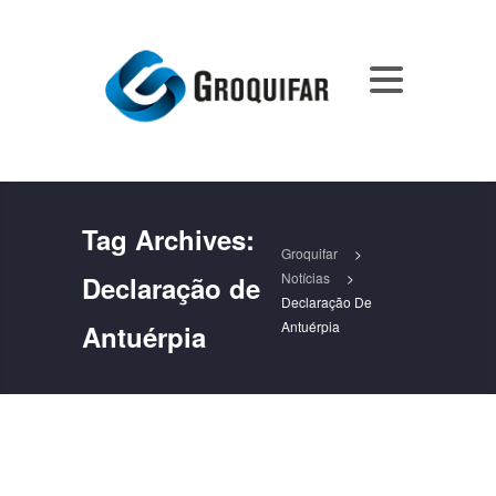
Tag Archives:
Groquifar
>
Notícias
>
Declaração de
Declaração De
Antuérpia
Antuérpia