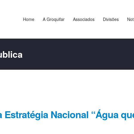
Home
A Groquifar
Associados
Divisões
Not
ublica
a Estratégia Nacional “Água qu