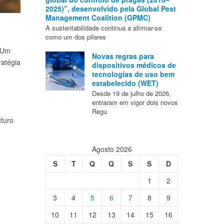
2025)”, desenvolvido pela Global Pest
Management Coalition (GPMC)
A sustentabilidade continua a afirmar-se
como um dos pilares
. Um
Novas regras para
ratégia
dispositivos médicos de
tecnologias de uso bem
estabelecido (WET)
Desde 19 de julho de 2026,
entraram em vigor dois novos
Regu
uturo
Agosto 2026
S
T
Q
Q
S
S
D
1
2
3
4
5
6
7
8
9
10
11
12
13
14
15
16