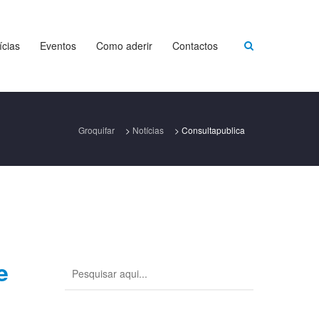
ícias
Eventos
Como aderir
Contactos
Groquifar
>
Notícias
>
Consultapublica
e