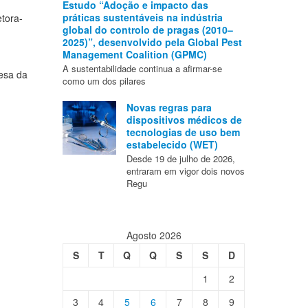
Estudo “Adoção e impacto das
práticas sustentáveis na indústria
tora-
global do controlo de pragas (2010–
2025)”, desenvolvido pela Global Pest
Management Coalition (GPMC)
A sustentabilidade continua a afirmar-se
esa da
como um dos pilares
Novas regras para
dispositivos médicos de
tecnologias de uso bem
estabelecido (WET)
Desde 19 de julho de 2026,
entraram em vigor dois novos
Regu
Agosto 2026
S
T
Q
Q
S
S
D
1
2
3
4
5
6
7
8
9