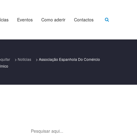
ícias
Eventos
Como aderir
Contactos
quifar
>
Notícias
>
Associação Espanhola Do Comércio
ímico