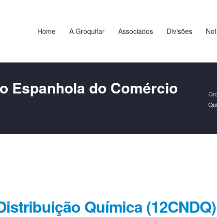
Home
A Groquifar
Associados
Divisões
Not
o Espanhola do Comércio
Gro
Qu
Distribuição Química (12CNDQ)