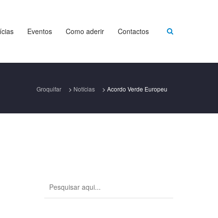
ícias
Eventos
Como aderir
Contactos
Groquifar
>
Notícias
>
Acordo Verde Europeu