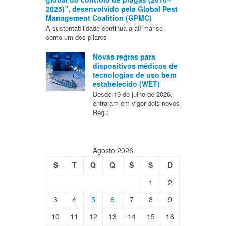
2025)”, desenvolvido pela Global Pest
Management Coalition (GPMC)
A sustentabilidade continua a afirmar-se
como um dos pilares
Novas regras para
dispositivos médicos de
tecnologias de uso bem
estabelecido (WET)
Desde 19 de julho de 2026,
entraram em vigor dois novos
Regu
Agosto 2026
S
T
Q
Q
S
S
D
1
2
3
4
5
6
7
8
9
10
11
12
13
14
15
16