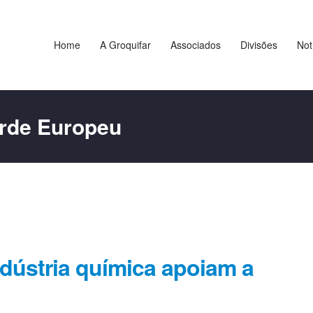
Home
A Groquifar
Associados
Divisões
Not
rde Europeu
ndústria química apoiam a