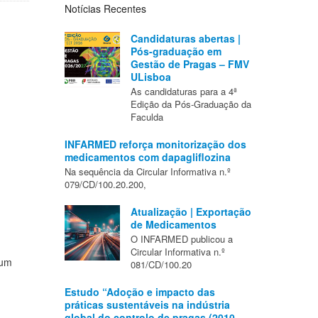
Notícias Recentes
Candidaturas abertas |
Pós-graduação em
Gestão de Pragas – FMV
ULisboa
As candidaturas para a 4ª
Edição da Pós-Graduação da
Faculda
INFARMED reforça monitorização dos
medicamentos com dapagliflozina
Na sequência da Circular Informativa n.º
079/CD/100.20.200,
Atualização | Exportação
de Medicamentos
O INFARMED publicou a
Circular Informativa n.º
 um
081/CD/100.20
Estudo “Adoção e impacto das
práticas sustentáveis na indústria
global do controlo de pragas (2010–