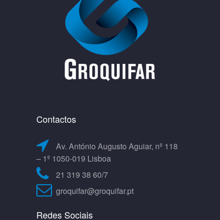
Contactos
Av. António Augusto Aguiar, nº 118
– 1º 1050-019 Lisboa
21 319 38 60/7
groquifar@groquifar.pt
Redes Sociais