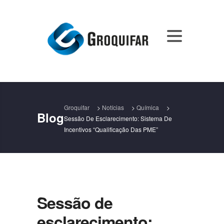
Groquifar
>
Notícias
>
Química
>
Blog
Sessão De Esclarecimento: Sistema De
Incentivos “Qualificação Das PME”
Sessão de
esclarecimento: