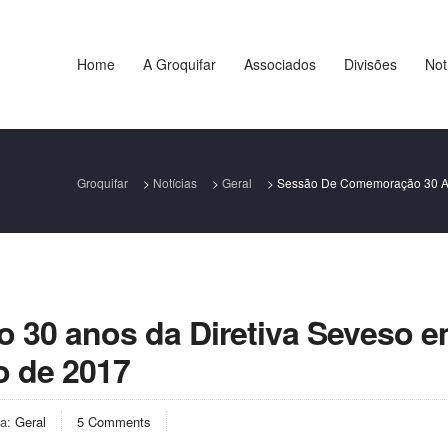
Home
A Groquifar
Associados
Divisões
Not
Groquifar
>
Notícias
>
Geral
>
Sessão De Comemoração 30 An
30 anos da Diretiva Seveso 
o de 2017
ia:
Geral
5 Comments