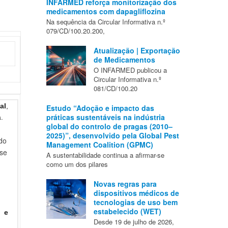
INFARMED reforça monitorização dos
medicamentos com dapagliflozina
Na sequência da Circular Informativa n.º
079/CD/100.20.200,
Atualização | Exportação
de Medicamentos
O INFARMED publicou a
Circular Informativa n.º
081/CD/100.20
al
,
Estudo “Adoção e impacto das
práticas sustentáveis na indústria
.
global do controlo de pragas (2010–
2025)”, desenvolvido pela Global Pest
do
Management Coalition (GPMC)
-se
A sustentabilidade continua a afirmar-se
como um dos pilares
Novas regras para
dispositivos médicos de
tecnologias de uso bem
estabelecido (WET)
, e
Desde 19 de julho de 2026,