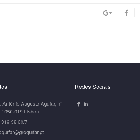
tos
Redes Sociais
. António Augusto Aguiar, nº
º 1050-019 Lisboa
 319 38 60/7
oquifar@groquifar.pt