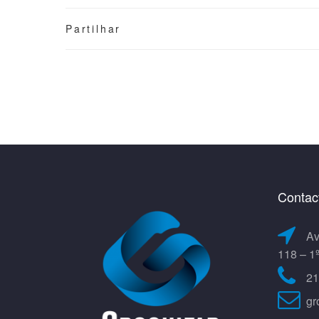
Partilhar
Contac
Av
118 – 1
21
gr