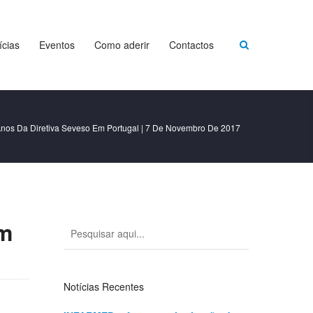
ícias
Eventos
Como aderir
Contactos
os Da Diretiva Seveso Em Portugal | 7 De Novembro De 2017
em
Notícias Recentes