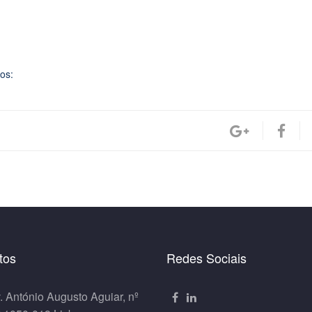
os:
tos
Redes Sociais
. António Augusto Aguiar, nº