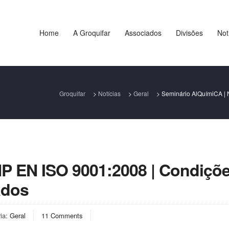
Home
A Groquifar
Associados
Divisões
Not
Groquifar
>
Notícias
>
Geral
>
Seminário AlQuímiCA | 
NP EN ISO 9001:2008 | Condiçõ
ados
ria:
Geral
11 Comments