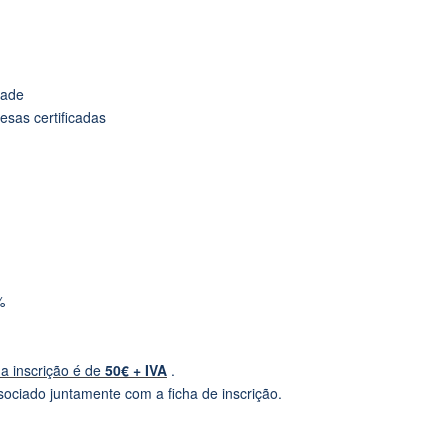
dade
sas certificadas
%
a inscrição é de
50€ + IVA
.
ociado juntamente com a ficha de inscrição.