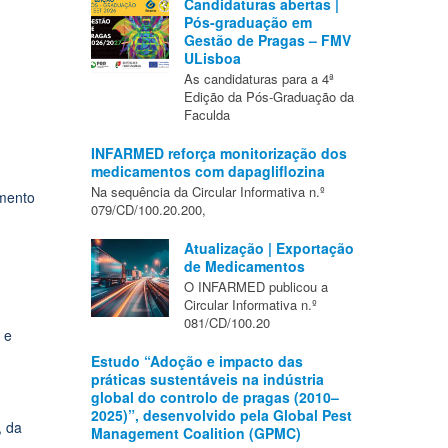
Candidaturas abertas |
Pós-graduação em
Gestão de Pragas – FMV
ULisboa
As candidaturas para a 4ª
Edição da Pós-Graduação da
Faculda
INFARMED reforça monitorização dos
medicamentos com dapagliflozina
Na sequência da Circular Informativa n.º
umento
079/CD/100.20.200,
Atualização | Exportação
de Medicamentos
O INFARMED publicou a
Circular Informativa n.º
081/CD/100.20
 e
Estudo “Adoção e impacto das
práticas sustentáveis na indústria
global do controlo de pragas (2010–
2025)”, desenvolvido pela Global Pest
, da
Management Coalition (GPMC)