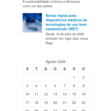
A sustentabilidade continua a afirmar-se
como um dos pilares
Novas regras para
dispositivos médicos de
tecnologias de uso bem
estabelecido (WET)
Desde 19 de julho de 2026,
entraram em vigor dois novos
Regu
Agosto 2026
S
T
Q
Q
S
S
D
1
2
3
4
5
6
7
8
9
10
11
12
13
14
15
16
17
18
19
20
21
22
23
24
25
26
27
28
29
30