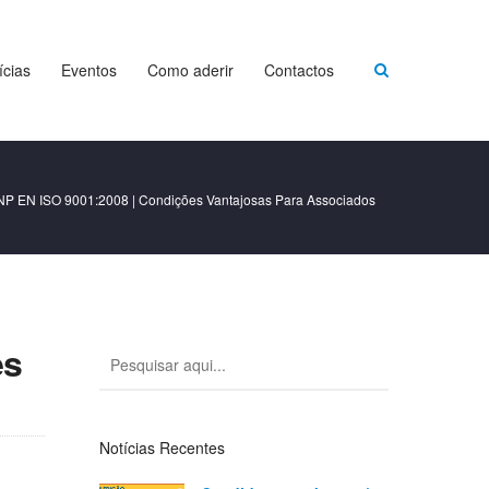
ícias
Eventos
Como aderir
Contactos
NP EN ISO 9001:2008 | Condições Vantajosas Para Associados
es
Notícias Recentes