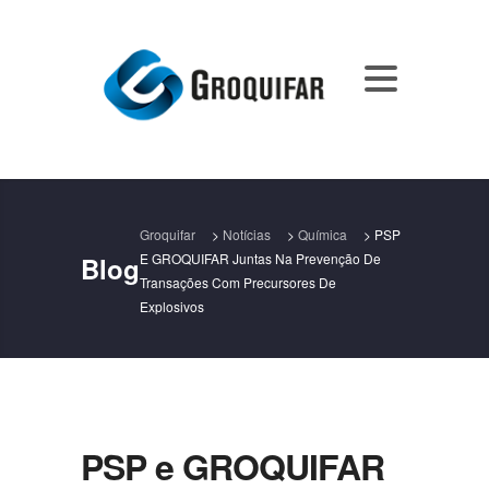
Groquifar
>
Notícias
>
Química
>
PSP
E GROQUIFAR Juntas Na Prevenção De
Blog
Transações Com Precursores De
Explosivos
PSP e GROQUIFAR