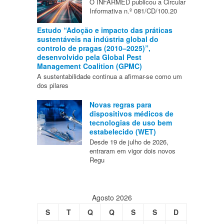
O INFARMED publicou a Circular
Informativa n.º 081/CD/100.20
Estudo “Adoção e impacto das práticas
sustentáveis na indústria global do
controlo de pragas (2010–2025)”,
desenvolvido pela Global Pest
Management Coalition (GPMC)
A sustentabilidade continua a afirmar-se como um
dos pilares
Novas regras para
dispositivos médicos de
tecnologias de uso bem
estabelecido (WET)
Desde 19 de julho de 2026,
entraram em vigor dois novos
Regu
Agosto 2026
S
T
Q
Q
S
S
D