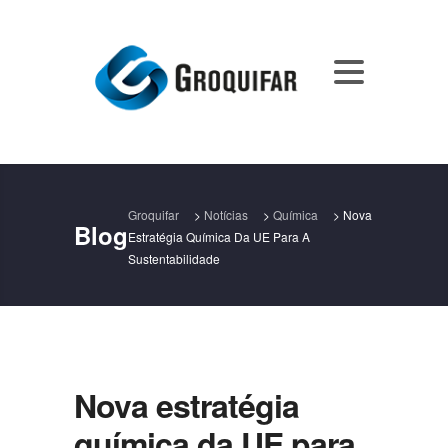
Groquifar
>
Notícias
>
Química
>
Nova
Blog
Estratégia Química Da UE Para A
Sustentabilidade
Nova estratégia
química da UE para