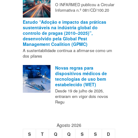
O INFARMED publicou a Circular
Informativa n.º 081/CD/100.20
Estudo “Adoção e impacto das práticas
sustentáveis na indústria global do
controlo de pragas (2010–2025)”,
desenvolvido pela Global Pest
Management Coalition (GPMC)
A sustentabilidade continua a afirmar-se como um
dos pilares
Novas regras para
dispositivos médicos de
tecnologias de uso bem
estabelecido (WET)
Desde 19 de julho de 2026,
entraram em vigor dois novos
Regu
Agosto 2026
S
T
Q
Q
S
S
D