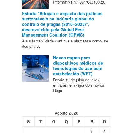
Informativa n.º 081/CD/100.20
Estudo “Adoção e impacto das práticas
sustentáveis na indústria global do
controlo de pragas (2010–2025)”,
desenvolvido pela Global Pest
Management Coalition (GPMC)
A sustentabilidade continua a afirmar-se como um
dos pilares
Novas regras para
dispositivos médicos de
tecnologias de uso bem
estabelecido (WET)
Desde 19 de julho de 2026,
entraram em vigor dois novos
Regu
Agosto 2026
S
T
Q
Q
S
S
D
1
2