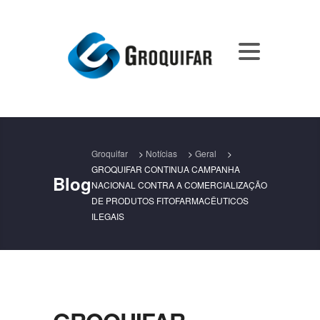
Groquifar
>
Notícias
>
Geral
>
GROQUIFAR CONTINUA CAMPANHA
Blog
NACIONAL CONTRA A COMERCIALIZAÇÃO
DE PRODUTOS FITOFARMACÊUTICOS
ILEGAIS