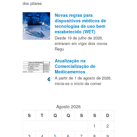
dos pilares
Novas regras para
dispositivos médicos de
tecnologias de uso bem
estabelecido (WET)
Desde 19 de julho de 2026,
entraram em vigor dois novos
Regu
Atualização na
Comercialização de
Medicamentos
A partir de 1 de agosto de 2026,
inicia-se o início da comer
Agosto 2026
S
T
Q
Q
S
S
D
1
2
3
4
5
6
7
8
9