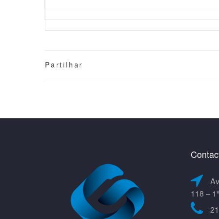
Partilhar
Contac
Av
118 – 1
21