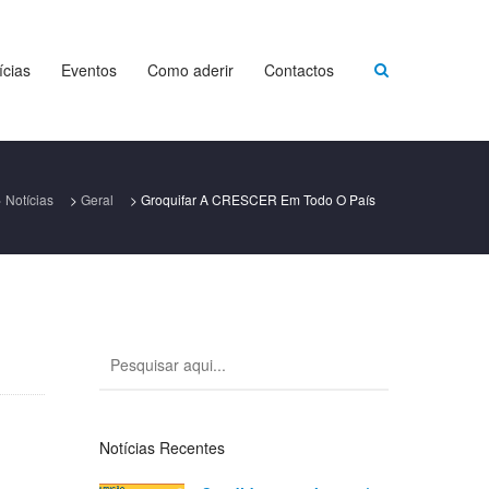
ícias
Eventos
Como aderir
Contactos
>
Notícias
>
Geral
>
Groquifar A CRESCER Em Todo O País
Notícias Recentes