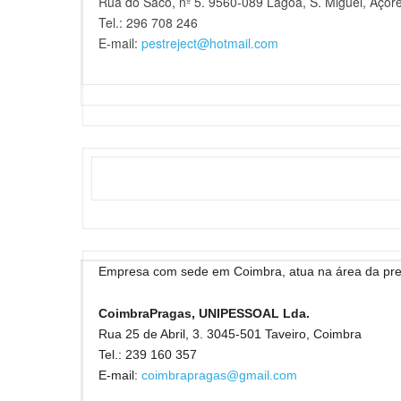
Rua do Saco, nº 5. 9560-089 Lagoa, S. Miguel, Açor
Tel.: 296 708 246
E-mail:
pestreject@hotmail.com
Empresa com sede em Coimbra, atua na área da pres
CoimbraPragas, UNIPESSOAL Lda.
Rua 25 de Abril, 3. 3045-501 Taveiro, Coimbra
Tel.: 239 160 357
E-mail:
coimbrapragas@gmail.com