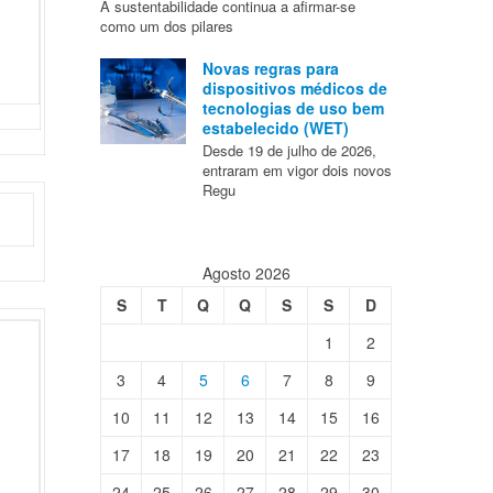
A sustentabilidade continua a afirmar-se
como um dos pilares
Novas regras para
dispositivos médicos de
tecnologias de uso bem
estabelecido (WET)
Desde 19 de julho de 2026,
entraram em vigor dois novos
Regu
Agosto 2026
S
T
Q
Q
S
S
D
1
2
3
4
5
6
7
8
9
10
11
12
13
14
15
16
17
18
19
20
21
22
23
24
25
26
27
28
29
30