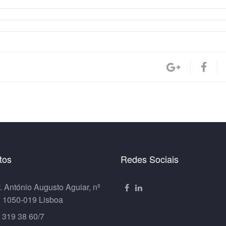
tos
Redes Sociais
. António Augusto Aguiar, nº
º 1050-019 Lisboa
 319 38 60/7