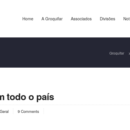
Home
A Groquifar
Associados
Divisões
Not
Groquifar
 todo o país
Geral
9 Comments