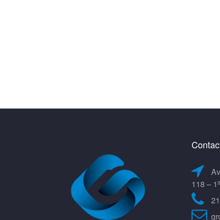
Contac
Av
118 – 1
21
gr