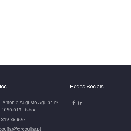
tos
Redes Sociais
. António Augusto Aguiar, nº
º 1050-019 Lisboa
 319 38 60/7
oquifar@groquifar.pt