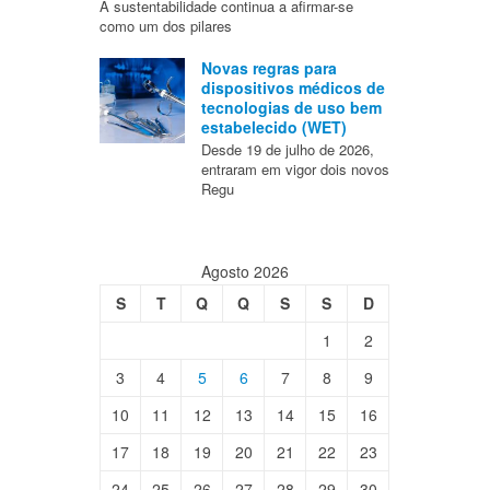
A sustentabilidade continua a afirmar-se
como um dos pilares
Novas regras para
dispositivos médicos de
tecnologias de uso bem
estabelecido (WET)
Desde 19 de julho de 2026,
entraram em vigor dois novos
Regu
Agosto 2026
S
T
Q
Q
S
S
D
1
2
3
4
5
6
7
8
9
10
11
12
13
14
15
16
17
18
19
20
21
22
23
24
25
26
27
28
29
30