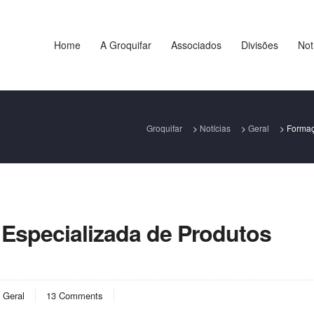
Home
A Groquifar
Associados
Divisões
Not
Groquifar
>
Notícias
>
Geral
>
Formaç
Especializada de Produtos
:
Geral
13 Comments