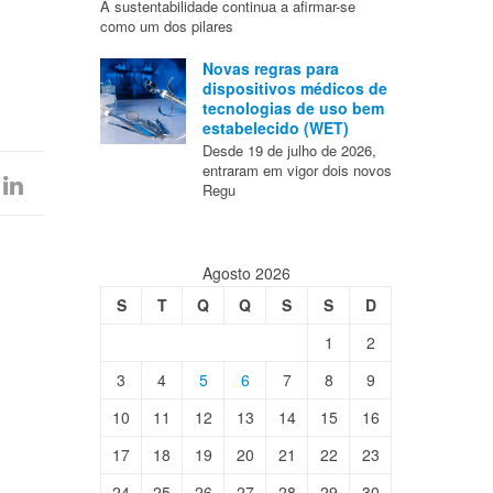
A sustentabilidade continua a afirmar-se
como um dos pilares
Novas regras para
dispositivos médicos de
tecnologias de uso bem
estabelecido (WET)
Desde 19 de julho de 2026,
entraram em vigor dois novos
Regu
Agosto 2026
S
T
Q
Q
S
S
D
1
2
3
4
5
6
7
8
9
10
11
12
13
14
15
16
17
18
19
20
21
22
23
24
25
26
27
28
29
30