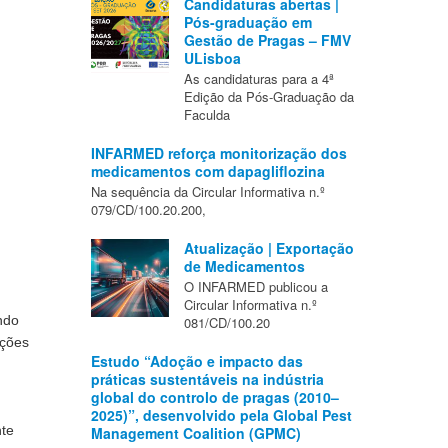
Candidaturas abertas |
Pós-graduação em
Gestão de Pragas – FMV
ULisboa
As candidaturas para a 4ª
Edição da Pós-Graduação da
Faculda
INFARMED reforça monitorização dos
medicamentos com dapagliflozina
Na sequência da Circular Informativa n.º
079/CD/100.20.200,
Atualização | Exportação
de Medicamentos
O INFARMED publicou a
Circular Informativa n.º
do 
081/CD/100.20
ções 
Estudo “Adoção e impacto das
práticas sustentáveis na indústria
global do controlo de pragas (2010–
2025)”, desenvolvido pela Global Pest
te 
Management Coalition (GPMC)