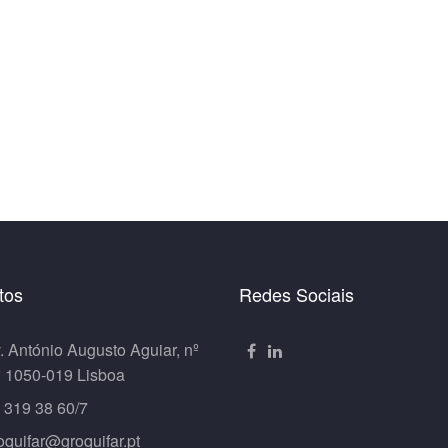
tos
Redes Sociais
. António Augusto Aguiar, nº
º 1050-019 Lisboa
 319 38 60/7
oquifar@groquifar.pt