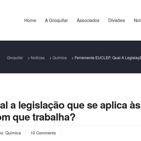
Home
A Groquifar
Associados
Divisões
Not
Groquifar
>
Notícias
>
Química
>
Ferramenta EUCLEF: Qual A Legislaç
 a legislação que se aplica às
om que trabalha?
ia:
Química
10 Comments