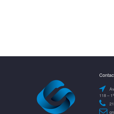
Contac
Av
118 – 1
21
gr