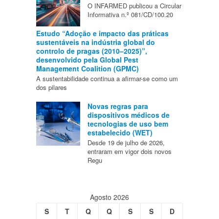
O INFARMED publicou a Circular
Informativa n.º 081/CD/100.20
Estudo “Adoção e impacto das práticas
sustentáveis na indústria global do
controlo de pragas (2010–2025)”,
desenvolvido pela Global Pest
Management Coalition (GPMC)
A sustentabilidade continua a afirmar-se como um
dos pilares
Novas regras para
dispositivos médicos de
tecnologias de uso bem
estabelecido (WET)
Desde 19 de julho de 2026,
entraram em vigor dois novos
Regu
Agosto 2026
S
T
Q
Q
S
S
D