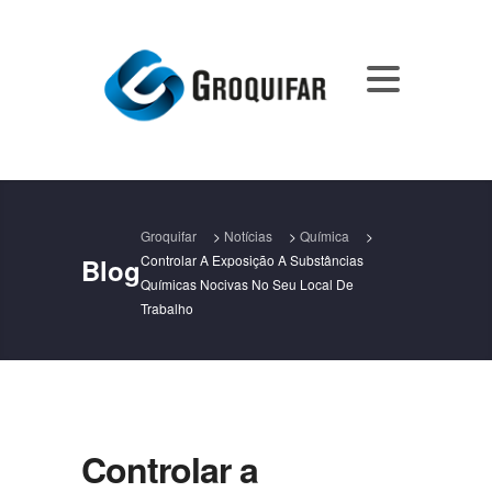
Groquifar
>
Notícias
>
Química
>
Controlar A Exposição A Substâncias
Blog
Químicas Nocivas No Seu Local De
Trabalho
Controlar a