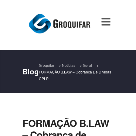
Groquifar
>
Notícias
>
Geral
>
Blog
FORMAÇÃO B.LAW – Cobrança De Dívidas
CPLP
FORMAÇÃO B.LAW
– Cobrança de