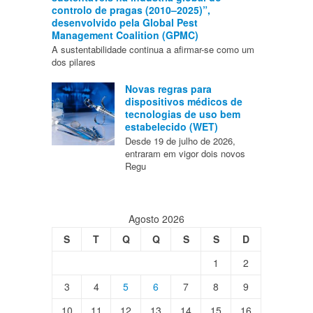
controlo de pragas (2010–2025)”,
desenvolvido pela Global Pest
Management Coalition (GPMC)
A sustentabilidade continua a afirmar-se como um
dos pilares
Novas regras para
dispositivos médicos de
tecnologias de uso bem
estabelecido (WET)
Desde 19 de julho de 2026,
entraram em vigor dois novos
Regu
Agosto 2026
S
T
Q
Q
S
S
D
1
2
3
4
5
6
7
8
9
10
11
12
13
14
15
16