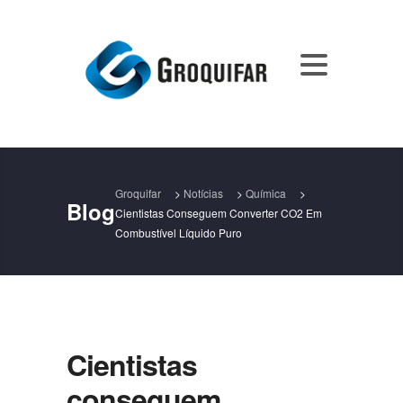
Groquifar
>
Notícias
>
Química
>
Blog
Cientistas Conseguem Converter CO2 Em
Combustível Líquido Puro
Cientistas
conseguem