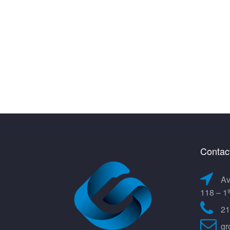
Contac
Av
118 – 1
21
gr