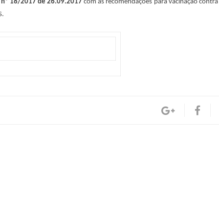
nº 18/2017 de 26.0
9.2017
com as recomendações para vacinação contra 
S.