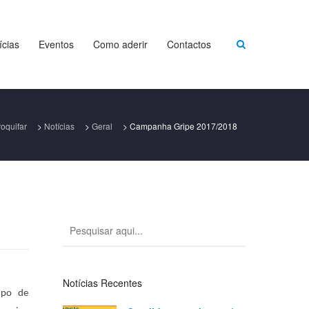
ícias
Eventos
Como aderir
Contactos
oquifar
>
Notícias
>
Geral
>
Campanha Gripe 2017/2018
Notícias Recentes
upo de