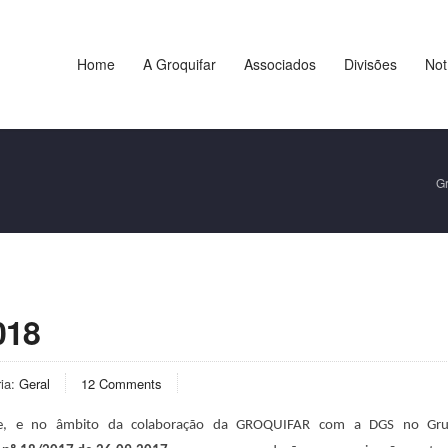
Home
A Groquifar
Associados
Divisões
Not
Gr
018
ria:
Geral
12 Comments
pe, e no âmbito da colaboração da GROQUIFAR com a DGS no Gr