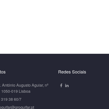
tos
Redes Sociais
. António Augusto Aguiar, nº
º 1050-019 Lisboa
 319 38 60/7
oquifar@groquifar.pt