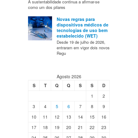
A sustentabilidade continua a afirmar-se
como um dos pilares
Novas regras para
dispositivos médicos de
tecnologias de uso bem
estabelecido (WET)
Desde 19 de julho de 2026,
entraram em vigor dois novos
Regu
Agosto 2026
S
T
Q
Q
S
S
D
1
2
3
4
5
6
7
8
9
10
11
12
13
14
15
16
17
18
19
20
21
22
23
24
25
26
27
28
29
30