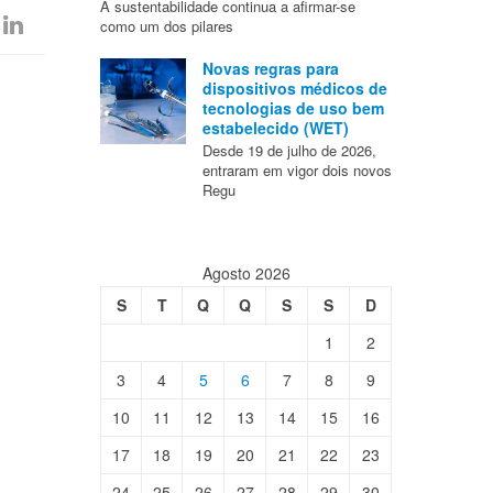
A sustentabilidade continua a afirmar-se
como um dos pilares
Novas regras para
dispositivos médicos de
tecnologias de uso bem
estabelecido (WET)
Desde 19 de julho de 2026,
entraram em vigor dois novos
Regu
Agosto 2026
S
T
Q
Q
S
S
D
1
2
3
4
5
6
7
8
9
10
11
12
13
14
15
16
17
18
19
20
21
22
23
24
25
26
27
28
29
30