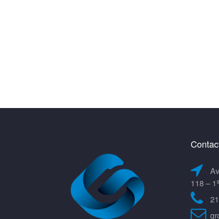
Contac
Av
118 – 1
21
gr