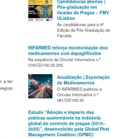
Candidaturas abertas |
Pós-graduação em
Gestão de Pragas – FMV
ULisboa
As candidaturas para a 4ª
Edição da Pós-Graduação da
Faculda
INFARMED reforça monitorização dos
medicamentos com dapagliflozina
Na sequência da Circular Informativa n.º
079/CD/100.20.200,
Atualização | Exportação
a ter 
de Medicamentos
egras 
O INFARMED publicou a
Circular Informativa n.º
081/CD/100.20
Estudo “Adoção e impacto das
práticas sustentáveis na indústria
global do controlo de pragas (2010–
2025)”, desenvolvido pela Global Pest
Management Coalition (GPMC)