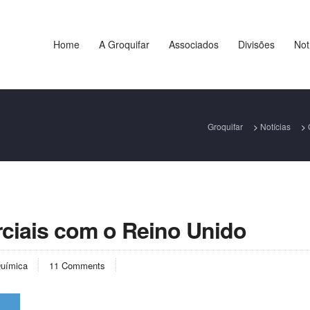
Home
A Groquifar
Associados
Divisões
Not
Groquifar
>
Notícias
>
ciais com o Reino Unido
uímica
11 Comments