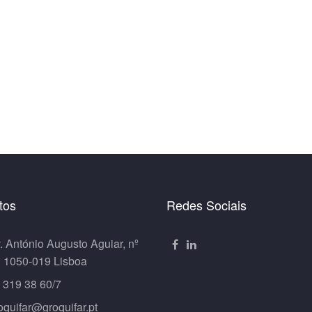
tos
Redes Sociais
. António Augusto Aguiar, nº
º 1050-019 Lisboa
 319 38 60/7
oquifar@groquifar.pt