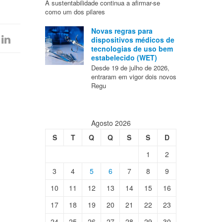
A sustentabilidade continua a afirmar-se
como um dos pilares
Novas regras para
dispositivos médicos de
tecnologias de uso bem
estabelecido (WET)
Desde 19 de julho de 2026,
entraram em vigor dois novos
Regu
Agosto 2026
S
T
Q
Q
S
S
D
1
2
3
4
5
6
7
8
9
10
11
12
13
14
15
16
17
18
19
20
21
22
23
24
25
26
27
28
29
30