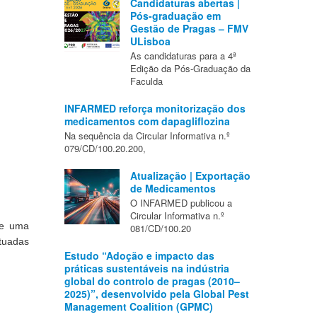
Candidaturas abertas |
Pós-graduação em
Gestão de Pragas – FMV
ULisboa
As candidaturas para a 4ª
Edição da Pós-Graduação da
Faculda
INFARMED reforça monitorização dos
medicamentos com dapagliflozina
Na sequência da Circular Informativa n.º
079/CD/100.20.200,
Atualização | Exportação
de Medicamentos
O INFARMED publicou a
Circular Informativa n.º
e uma 
081/CD/100.20
tuadas 
Estudo “Adoção e impacto das
práticas sustentáveis na indústria
global do controlo de pragas (2010–
2025)”, desenvolvido pela Global Pest
Management Coalition (GPMC)