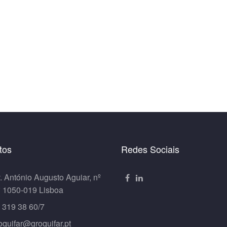
tos
Redes Sociais
. António Augusto Aguiar, nº
º 1050-019 Lisboa
 319 38 60/7
oquifar@groquifar.pt