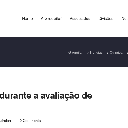
Home
A Groquifar
Associados
Divisões
Not
Groquifar
>
Notícias
>
Química
durante a avaliação de
uímica
9 Comments