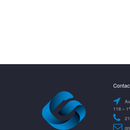
Contac
Av
118 – 1
21
gr