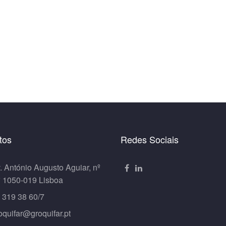
tos
Redes Sociais
. António Augusto Aguiar, nº
º 1050-019 Lisboa
 319 38 60/7
oquifar@groquifar.pt