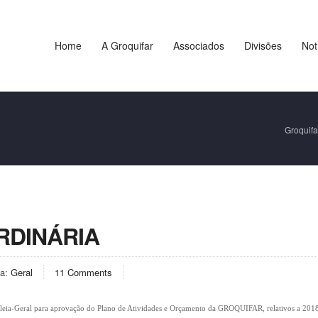
Home
A Groquifar
Associados
Divisões
Not
Groquifa
RDINÁRIA
ia:
Geral
11 Comments
bleia-Geral para aprovação do Plano de Atividades e Orçamento da GROQUIFAR, relativos a 201