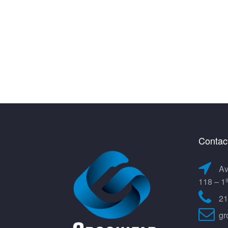
Contac
Av
118 – 1
21
gr