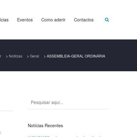
ícias
Eventos
Como aderir
Contactos
r
>
Notícias
>
Geral
>
ASSEMBLEIA-GERAL ORDINÁRIA
Notícias Recentes
8.