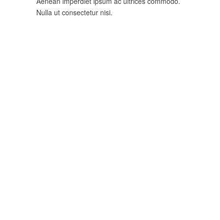
Aenean imperdiet ipsum ac ultrices commodo.
Nulla ut consectetur nisi.