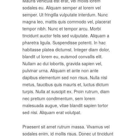
Mauris vehicula est erat, vel mollis lorem
sodales eu. Aliquam semper at lorem vel
semper. Ut fringilla vulputate interdum. Nunc
magna leo, mattis quis commodo vel, placerat
tempor nibh. Nunc et tempor arcu. Morbi
tincidunt auctor felis sed vulputate. Aliquam a
pharetra ligula. Suspendisse potenti. In hac
habitasse platea dictumst. Integer diam dolor,
blandit ut lorem eu, euismod convallis elit.
Nullam ac dui lobortis, gravida sapien vel,
pulvinar urna. Aliquam et ante non ante
dapibus elementum sed non risus. Nulla nisl
metus, faucibus quis mauris et, luctus dictum
turpis. Nulla at suscipit ex. Proin rutrum, diam
nec pretium condimentum, sem lorem
malesuada augue, vitae blandit sapien tortor
sed nisi. Aliquam erat volutpat.
Praesent sit amet rutrum massa. Vivamus vel
sodales enim, id mollis risus. Donec ut tincidunt