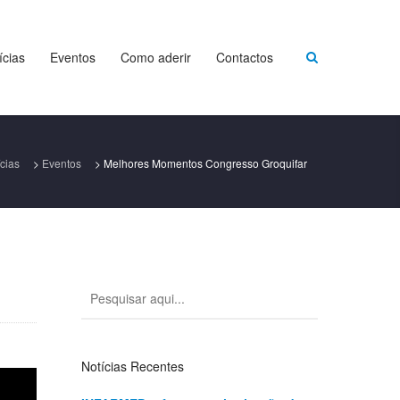
ícias
Eventos
Como aderir
Contactos
cias
>
Eventos
>
Melhores Momentos Congresso Groquifar
Notícias Recentes