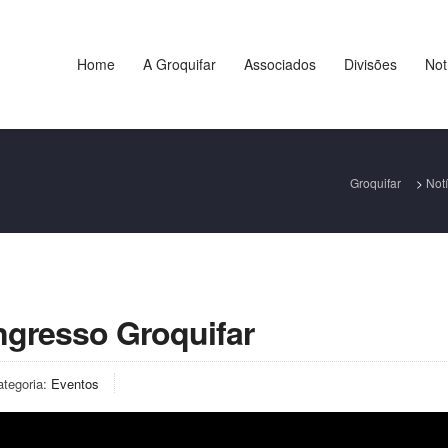
Home
A Groquifar
Associados
Divisões
Not
Groquifar
>
Notí
gresso Groquifar
ategoria:
Eventos