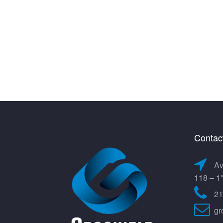
Contac
Av
118 – 1
21
gr