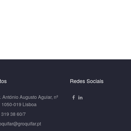
tos
Redes Sociais
. António Augusto Aguiar, nº
º 1050-019 Lisboa
 319 38 60/7
oquifar@groquifar.pt